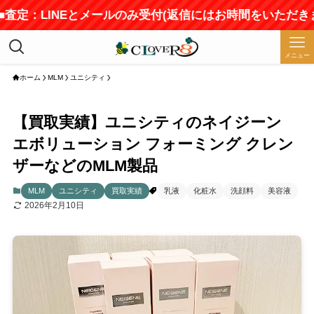
査定：LINEとメールのみ受付(返信にはお時間をいただきます)
メニュー
ホーム
MLM
ユニシティ
【買取実績】ユニシティのネイジーン
エボリューション フォーミング クレン
ザーなどのMLM製品
MLM
ユニシティ
買取実績
乳液
化粧水
洗顔料
美容液
2026年2月10日