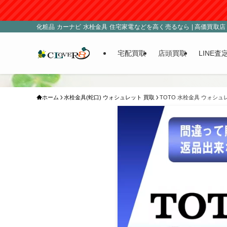
化粧品 カーナビ 水栓金具 住宅家電などを高く売るなら | 高価買取店 C
宅配買取
店頭買取
LINE査
ホーム
水栓金具(蛇口) ウォシュレット 買取
TOTO 水栓金具 ウォシュ