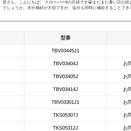
皆さん、こんにちは! クローバー8の兵頭です😀まだまだ暑い日が
でしょうか。水分補給が大切ですが、塩分も同時に補給することできる経
型番
TBV03445J1
TBV03404J
お
TBV03405J
お
TBV03414J
お
TBV03301J1
お
TKS05307J
お
TKS05312J
お