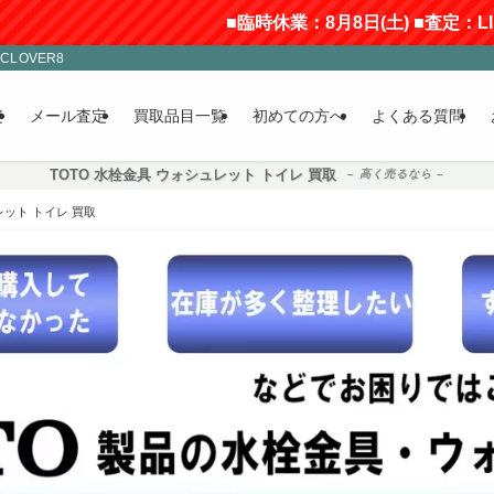
■臨時休業：8月8日(土) ■査定：LINEとメール
LOVER8
定
メール査定
買取品目一覧
初めての方へ
よくある質問
TOTO 水栓金具 ウォシュレット トイレ 買取
– 高く売るなら –
レット トイレ 買取