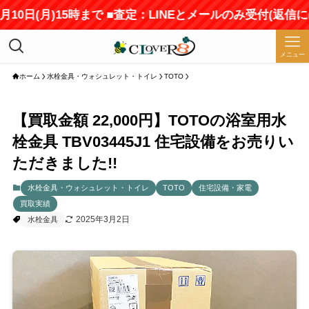
日(月)15時まで ■査定：LINEとメールのみ受付(返信には
メニュー
ホーム
水栓金具・ウォシュレット・トイレ
TOTO
【買取金額 22,000円】TOTOの浴室用水
栓金具 TBV03445J1 住宅設備をお売りい
ただきました!!
水栓金具・ウォシュレット・トイレ
TOTO
住宅設備・家電
買取実績
2025年3月2日
水栓金具