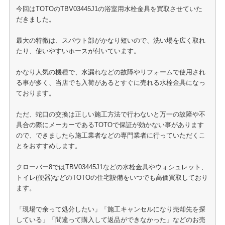
今回はTOTOのTBV03445J1の浴室用水栓金具を買取させていた
だきました。
最大の特徴は、スパウト部がかなり短いので、洗い場を広く取れ
たり、使いやすいホースが付いています。
かなり人気の機種で、水漏れなどの故障やリフォームで使用され
る事が多く、当店でも入荷があるとすぐに売れる水栓金具になっ
ております。
ただ、蛇口の交換は正しい施工方法で行わないと万一の故障や不
具合の際にメーカーであるTOTOで保証が効かない事があります
ので、できましたら施工業者などの専門業者に行っていただくこ
とをおすすめします。
クローバー8ではTBV03445J1などの水栓金具やウォシュレット、
トイレ(便器)などのTOTOの住宅設備をいつでも高価買取しており
ます。
「現場で余って処分したい」「施工キャンセルになり売却先を探
している」「間違って購入して返品ができなかった」などのお売