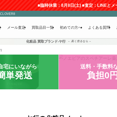
■臨時休業：8月8日(土) ■査定：LINEとメールのみ受付
LOVER8
定
メール査定
買取品目一覧
初めての方へ
よくある質問
化粧品 買取ブランド-ヤ行
– 高く売るなら –
行
自宅にいながら
送料・手数料
簡単発送
負担0