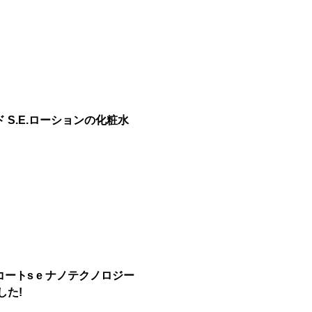
 S.E.ローションの化粧水
コートs e ナノテクノロジー
した!