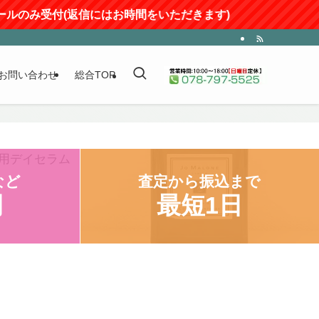
(返信にはお時間をいただきます)
お問い合わせ
総合TOP
など
査定から振込まで
円
最短1日