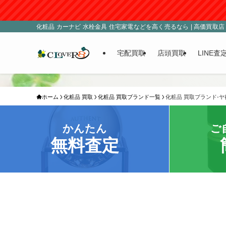
化粧品 カーナビ 水栓金具 住宅家電などを高く売るなら | 高価買取店 C
宅配買取
店頭買取
LINE査
ホーム
化粧品 買取
化粧品 買取ブランド一覧
化粧品 買取ブランド-ヤ
かんたん
ご
無料査定