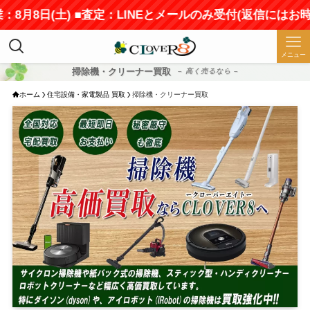
日(土) ■査定：LINEとメールのみ受付(返信にはお時間をい
メニュー
掃除機・クリーナー買取
– 高く売るなら –
ホーム
住宅設備・家電製品 買取
掃除機・クリーナー買取