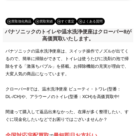
買取強化商品
買取実績
すぐ査定
よくある質問
パナソニックのトイレや温水洗浄便座
はクローバー8が
高価買取いたします。
パナソニックの温水洗浄便座は、スイッチ操作でノズルが出てく
るので、簡単に掃除ができて、トイレは使うたびに洗剤の泡で掃
除をする「激落ちバブル」を搭載。お掃除機能の充実が理由で、
大変人気の商品になっています。
クローバー8では、温水洗浄便座 ビューティ・トワレ(型番：
DL-/CH)や、アラウーノのトイレ(型番：XCH)を高価買取中!
間違って購入して返品出来なかった、在庫が多く整理したい、す
ぐに現金化したいなどでお困りではございませんか？
全国対応宅配買取
最短即日お支払い
で
、