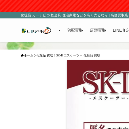
化粧品 カーナビ 水栓金具 住宅家電などを高く売るなら | 高価買取店 C
宅配買取
店頭買取
LINE査
ホーム
化粧品 買取
SK-II エスケーツー 化粧品 買取