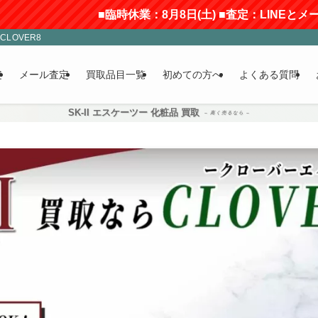
■臨時休業：8月8日(土) ■査定：LINEとメールのみ受付(返
LOVER8
定
メール査定
買取品目一覧
初めての方へ
よくある質問
SK-II エスケーツー 化粧品 買取
– 高く売るなら –