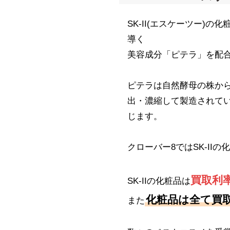
SK-II(エスケーツー)
導く
美容成分「ピテラ」を配
ピテラは自然酵母の株から
出・濃縮して製造されて
じます。
クローバー8ではSK-IIの
買取利
SK-IIの化粧品は
化粧品は全て買
また