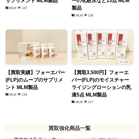
サプリメント MLM製品
ーの化粧水など13点 MLM
製品
MLM
147
MLM
138
【買取実績】フォーエバー
【買取3,500円】フォーエ
(FLP)のムーブのサプリメ
バー(FLP)のモイスチャー
ント MLM製品
ライジングローションの乳
液5点 MLM製品
MLM
136
MLM
127
買取強化商品一覧