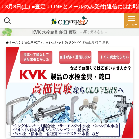
8日(土) ■査定：LINEとメールのみ受付(返信にはお時間を
メニュー
KVK 水栓金具 蛇口 買取
– 高く売るなら –
ホーム
水栓金具(蛇口) ウォシュレット 買取
KVK 水栓金具 蛇口 買取