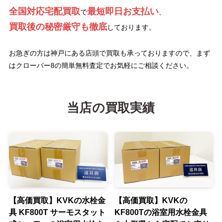
全国対応宅配買取
最短即日お支払い
で
、
買取後の秘密厳守も徹底
しております。
お急ぎの方は神戸にある店頭で買取も承っておりますので、まず
はクローバー8の簡単無料査定でお気軽にご相談ください。
当店の買取実績
【高価買取】KVKの水栓金
【高価買取】KVKの
具 KF800T サーモスタット
KF800Tの浴室用水栓金具