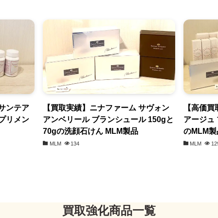
サンテア
【買取実績】ニナファーム サヴォン
【高価買
プリメン
アンベリール ブランシュール 150gと
アージュ
70gの洗顔石けん MLM製品
のMLM製
MLM
134
MLM
12
買取強化商品一覧