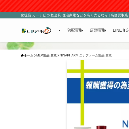
化粧品 カーナビ 水栓金具 住宅家電などを高く売るなら | 高価買取店 C
宅配買取
店頭買取
LINE査
ホーム
MLM製品 買取
NINAPHARM ニナファーム製品 買取