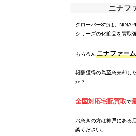
ニナフ
クローバー8では、NINA
シリーズの化粧品を買取強
ニナファーム
もちろん
報酬獲得の為至急売却し
か？
全国対応宅配買取
で
お急ぎの方は神戸にある
談ください。