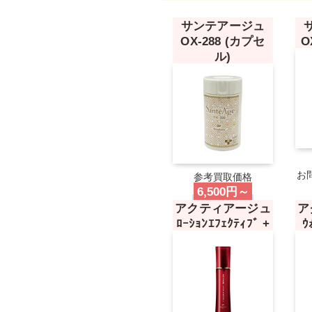
サンテアージュ
OX-288 (カプセ
O
ル)
お
参考買取価格
6,500円～
アクティアージュ
ア
ﾛｰｼｮﾝｴﾌｪｸﾃｨﾌﾞ +
ｳ