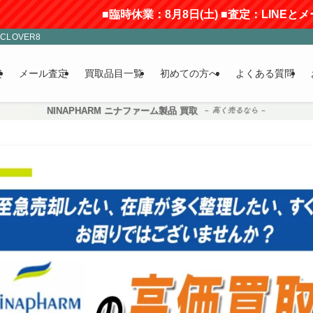
■臨時休業：8月8日(土) ■査定：LINEとメールのみ受付(返
LOVER8
定
メール査定
買取品目一覧
初めての方へ
よくある質問
NINAPHARM ニナファーム製品 買取
– 高く売るなら –