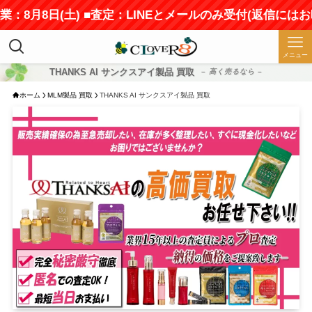
月8日(土) ■査定：LINEとメールのみ受付(返信にはお時間
メニュー
THANKS AI サンクスアイ製品 買取
– 高く売るなら –
ホーム
MLM製品 買取
THANKS AI サンクスアイ製品 買取