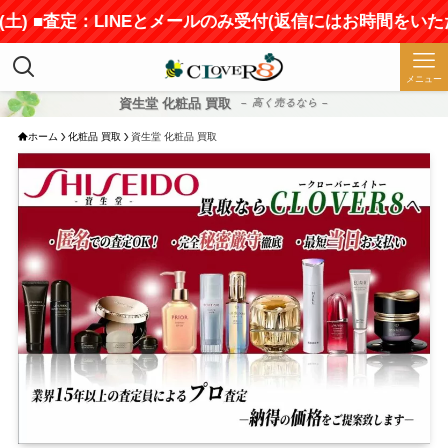
■査定：LINEとメールのみ受付(返信にはお時間をいただきます
メニュー
資生堂 化粧品 買取
– 高く売るなら –
ホーム
化粧品 買取
資生堂 化粧品 買取