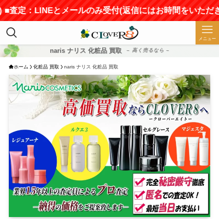
査定：LINEとメールのみ受付(返信にはお時間をいただきます)
メニュー
naris ナリス 化粧品 買取
– 高く売るなら –
ホーム
化粧品 買取
naris ナリス 化粧品 買取