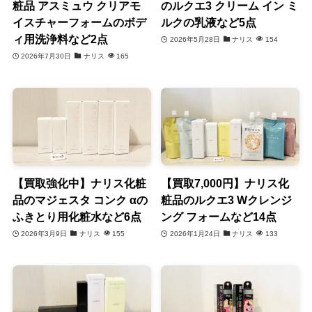
粧品 アスミュウ クリアモ
のルクエ3 クリーム イン ミ
イスチャーフォームのボデ
ルクの乳液など5点
ィ用洗浄料など2点
2026年5月28日
ナリス
154
2026年7月30日
ナリス
165
【買取強化中】ナリス化粧
【買取7,000円】ナリス化
品のマジェスタ コンク αの
粧品のルクエ3 Wクレンジ
ふきとり用化粧水など6点
ング フォームなど14点
2026年3月9日
ナリス
155
2026年1月24日
ナリス
133