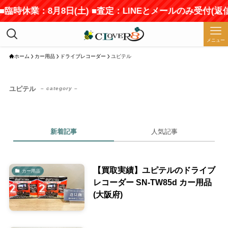
■臨時休業：8月8日(土) ■査定：LINEとメールのみ受付(
メニュー
ホーム
カー用品
ドライブレコーダー
ユピテル
ユピテル
– category –
新着記事
人気記事
【買取実績】ユピテルのドライブ
カー用品
レコーダー SN-TW85d カー用品
(大阪府)