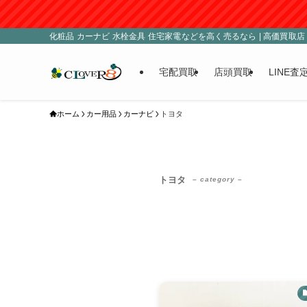
化粧品 カーナビ 水栓金具 住宅家電などを高く売るなら | 高価買取店 C
宅配買取
店頭買取
LINE査
ホーム
カー用品
カーナビ
トヨタ
トヨタ
– category –