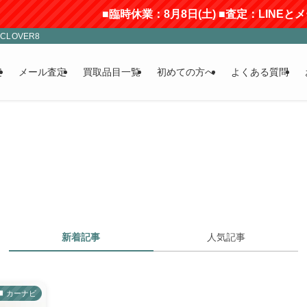
■臨時休業：8月8日(土) ■査定：LINEと
LOVER8
定
メール査定
買取品目一覧
初めての方へ
よくある質問
新着記事
人気記事
カーナビ