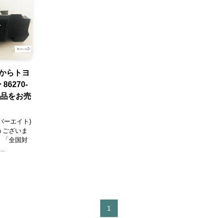
県からトヨ
6270-
用品をお売
バーエイト)
うございま
、「全国対
.
1