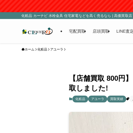
化粧品 カーナビ 水栓金具 住宅家電などを高く売るなら | 高価買取店 C
宅配買取
店頭買取
LINE査
ホーム
化粧品
アユーラ
【店舗買取 800円
取しました!
化粧品
アユーラ
買取実績