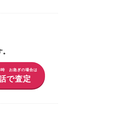
。​
18時 お急ぎの場合は
話で査定