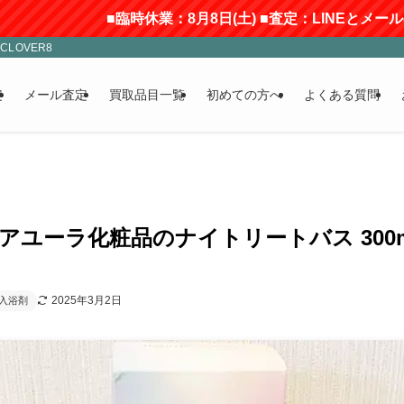
■臨時休業：8月8日(土) ■査定：LINEとメールのみ受付(返
LOVER8
定
メール査定
買取品目一覧
初めての方へ
よくある質問
】アユーラ化粧品のナイトリートバス 300
2025年3月2日
入浴剤