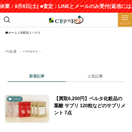
休業：8月8日(土) ■査定：LINEとメールのみ受付(返信に
メニュー
ホーム
化粧品
ベルタ
ベルタ
– category –
新着記事
人気記事
【買取6,200円】ベルタ化粧品の
ベルタ
葉酸 サプリ 120粒などのサプリメ
ント 7点