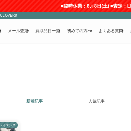
■臨時休業：8月8日(土) ■査定：L
LOVER8
定
メール査定
買取品目一覧
初めての方へ
よくある質問
新着記事
人気記事
レイエンス