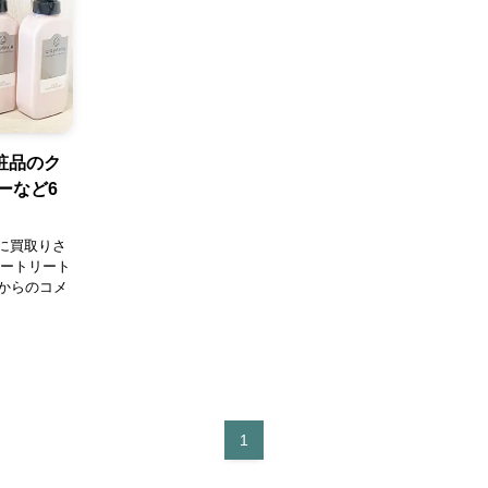
粧品のク
ーなど6
に買取りさ
ラートリート
当からのコメ
1