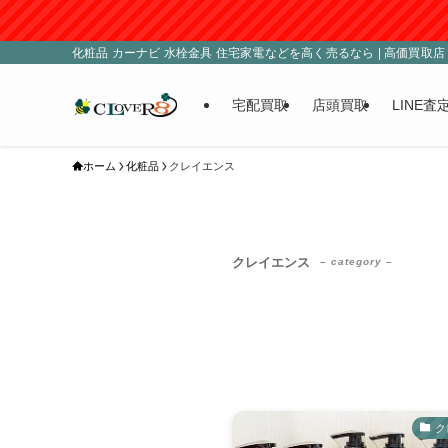
化粧品 カーナビ 水栓金具 住宅家電などを高く売るなら | 高価買取店 C
宅配買取
店頭買取
LINE査
ホーム
化粧品
クレイエンス
クレイエンス
– category –
ク