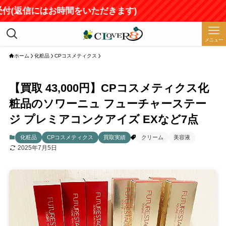
付(返信にはお時間をいただきます)
メニュー
ホーム
化粧品
CPコスメティクス
【買取 43,000円】CPコスメティクス化
粧品のソワーニュ フューチャーステー
ジ プレミアコンクアイズ EXなど7点
化粧品
CPコスメティクス
買取実績
クリーム
美容液
2025年7月5日