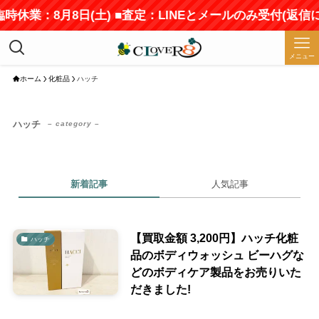
臨時休業：8月8日(土) ■査定：LINEとメールのみ受付(返
メニュー
ホーム
化粧品
ハッチ
ハッチ
– category –
新着記事
人気記事
【買取金額 3,200円】ハッチ化粧
ハッチ
品のボディウォッシュ ビーハグな
どのボディケア製品をお売りいた
だきました!