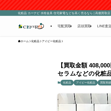
化粧品 カーナビ 水栓金具 住宅家電などを高く売るなら | 高価買取店 C
宅配買取
店頭買取
LINE査
ホーム
化粧品
アイビー化粧品
【買取金額 408
セラムなどの化粧品
化粧品
アイビー化粧品
買取実績