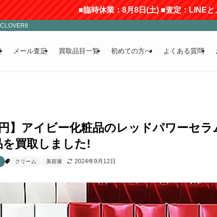
■臨時休業：8月8日(土) ■査定：LINEとメー
LOVER8
定
メール査定
買取品目一覧
初めての方へ
よくある質問
,000円】アイビー化粧品のレッドパワーセ
を買取しました!
2024年9月12日
クリーム
美容液