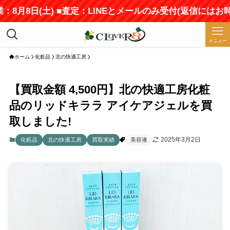
8月8日(土) ■査定：LINEとメールのみ受付(返信にはお時
メニュー
ホーム
化粧品
北の快適工房
【買取金額 4,500円】北の快適工房化粧
品のリッドキララ アイケアジェルを買
取しました!
2025年3月2日
化粧品
北の快適工房
買取実績
美容液