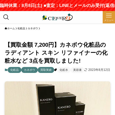
臨時休業：8月8日(土) ■査定：LINEとメールのみ受付(返
メニュー
ホーム
化粧品
カネボウ
【買取金額 7,200円】カネボウ化粧品の
ラディアント スキン リファイナーの化
粧水など 3点を買取しました!
2023年8月12日
化粧品
カネボウ
買取実績
化粧水
美容液