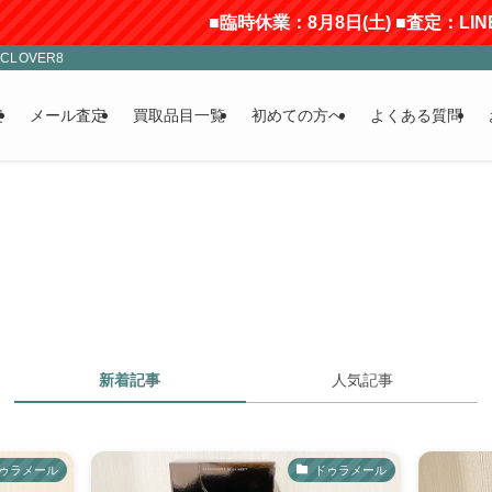
■臨時休業：8月8日(土) ■査定：LIN
LOVER8
定
メール査定
買取品目一覧
初めての方へ
よくある質問
新着記事
人気記事
ゥラメール
ドゥラメール