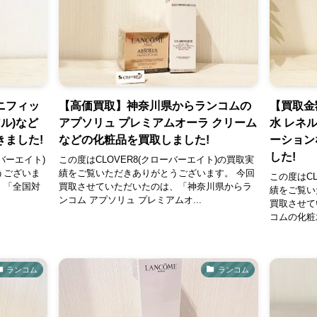
ニフィッ
【高価買取】神奈川県からランコムの
【買取金
ル)など
アプソリュ プレミアムオーラ クリーム
水 レネ
ました!
などの化粧品を買取しました!
ーション
した!
バーエイト)
この度はCLOVER8(クローバーエイト)の買取実
うございま
績をご覧いただきありがとうございます。 今回
この度はCL
、「全国対
買取させていただいたのは、「神奈川県からラ
績をご覧い
ンコム アプソリュ プレミアムオ...
買取させて
コムの化粧水
ランコム
ランコム