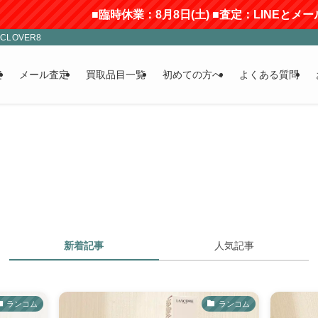
■臨時休業：8月8日(土) ■査定：LINEとメールの
LOVER8
定
メール査定
買取品目一覧
初めての方へ
よくある質問
新着記事
人気記事
ランコム
ランコム