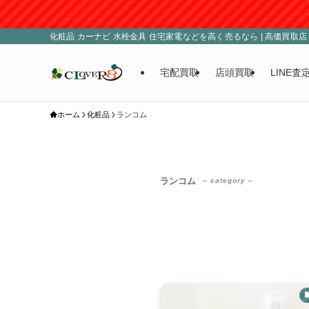
化粧品 カーナビ 水栓金具 住宅家電などを高く売るなら | 高価買取店 C
宅配買取
店頭買取
LINE査
ホーム
化粧品
ランコム
ランコム
– category –