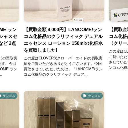
ME ラン
【買取金額 4,000円】LANCOME/ラン
【買取金額
シャスセ
コム化粧品のクラリフィック デュアル
コム化粧
など 2点
エッセンス ローション 150mlの化粧水
〈クリーム
を買取しました!
この度はCL
ご覧いただ
ト)の買取実
この度はCLOVER8(クローバーエイト)の買取実
させていた
ます。今回
績をご覧いただきありがとうございます。今回
ンコム化粧
OME ラン
買取させていただいたのは、「LANCOME/ラン
.
コム化粧品のクラリフィック デュア...
ランコム
ランコム