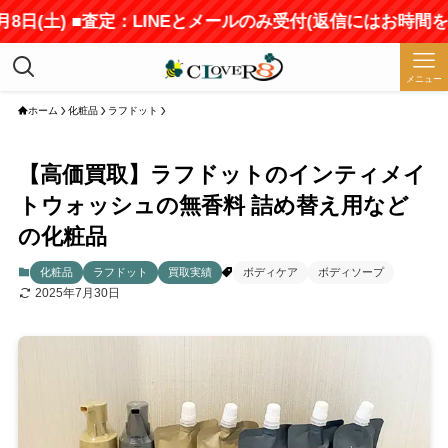
(土) ■査定：LINEとメールのみ受付(返信にはお時間をいた
メニュー
ホーム
化粧品
ラフドット
【高価買取】ラフドットのインティメイ
トウォッシュの無香料 詰め替え用など
の化粧品
化粧品
ラフドット
買取実績
ボディケア
ボディソープ
2025年7月30日