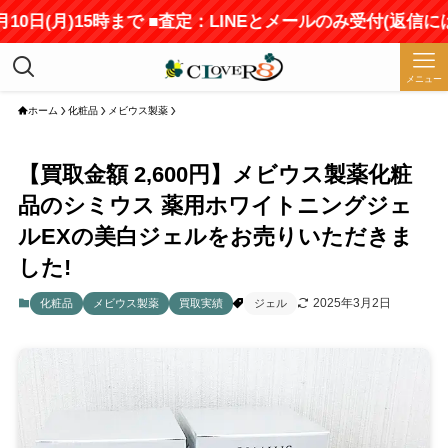
0日(月)15時まで ■査定：LINEとメールのみ受付(返信には
メニュー
ホーム
化粧品
メビウス製薬
【買取金額 2,600円】メビウス製薬化粧
品のシミウス 薬用ホワイトニングジェ
ルEXの美白ジェルをお売りいただきま
した!
2025年3月2日
化粧品
メビウス製薬
買取実績
ジェル