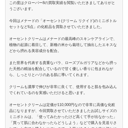
この度はクローバー8の買取実績を閲覧いただきましてありがと
うございます。
今回はメナードの「オーセント(クリーム リクイド)のミニボトル
セットなど6点」の化粧品を買取させていただきました。
オーセントクリームはメナードの最高峰のスキンケアラインで、
植物の起源に着目して、新種の米から栽培して抽出したエキスな
どから摂れる美容成分を配合。
また世界を代表する貴重なバラ、ローズブルガリアなどから摂っ
た天然の精油を配合しているので甘く優しい香りに包まれなが
ら、しっとりとハリのある肌に導いてくれます。
クリームも濃厚で伸びが非常に良くて、使用すると肌を包み込ん
でくれているのを実感いただけると思います。
オーセントクリームは定価が110,000円なので非常に高価な化粧
品になりますが、今回買取させていただきましたお試しサイズの
ミニボトルは、「使ってみたかったけど高くて手が出なかった」
「買って肌に合わなかったらどうしよう」などで購入を見送りさ