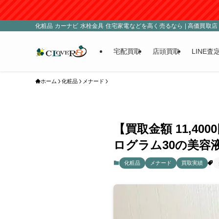
化粧品 カーナビ 水栓金具 住宅家電などを高く売るなら | 高価買取店 C
宅配買取
店頭買取
LINE査
ホーム
化粧品
メナード
【買取金額 11,40
ログラム30の美容液
化粧品
メナード
買取実績