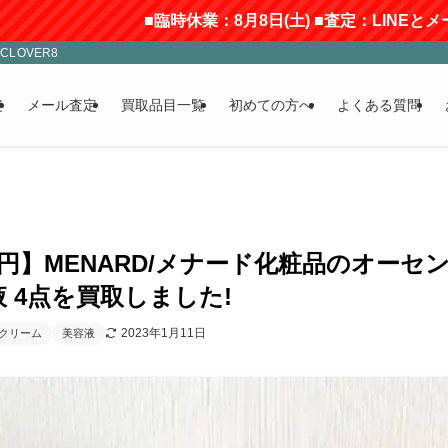
■臨時休業：8月8日(土) ■査定：LINEとメールの
LOVER8
定
メール査定
買取品目一覧
初めての方へ
よくある質問
00円】MENARD/メナード化粧品のオーセン
 4点を買取しました!
2023年1月11日
クリーム
美容液