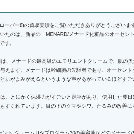
(クローバー8)の買取実績をご覧いただきありがとうございま
たのは、新品の「MENARD/メナード化粧品のオーセント 
」です。
 IIは、メナードの最高級のエモリエントクリームで、肌の
与えます。メナードは幹細胞の先駆者であり、オーセント
と肌がよみがえるというような声があがっているほどすご
液は、とにかく保湿力がすごいと定評があり、使用した翌日
もすぐれています。目の下のクマやシワ、たるみの改善に
セント クリーム IIやプログラム30の美容液などのメナー