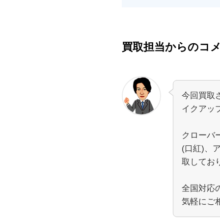
買取担当からのコ
今回買取
イクアッ
クローバ
(口紅)
取してお
全国対応
気軽にご