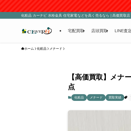
■臨時休業
化粧品 カーナビ 水栓金具 住宅家電などを高く売るなら | 高価買取店 C
宅配買取
店頭買取
LINE査
ホーム
化粧品
メナード
【高価買取】メナー
点
化粧品
メナード
買取実績