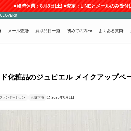
：8月8日(土) ■査定：LINEとメールのみ受付(返信にはお時間
LOVER8
定
メール査定
買取品目一覧
初めての方へ
よくある質問
ド化粧品のジュピエル メイクアップベ
2026年6月1日
ファンデーション
化粧下地