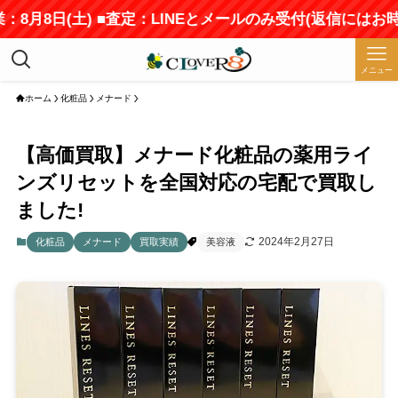
8月8日(土) ■査定：LINEとメールのみ受付(返信にはお時
メニュー
ホーム
化粧品
メナード
【高価買取】メナード化粧品の薬用ライ
ンズリセットを全国対応の宅配で買取し
ました!
2024年2月27日
化粧品
メナード
買取実績
美容液