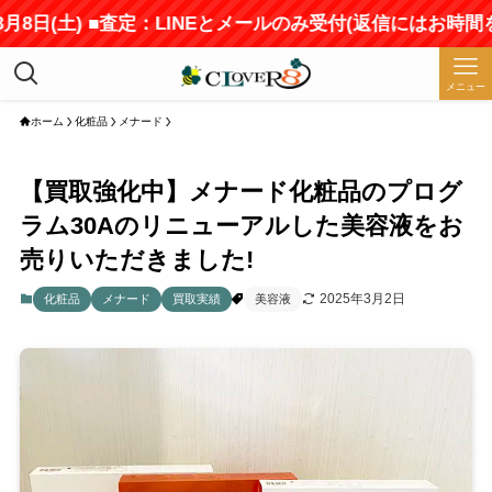
日(土) ■査定：LINEとメールのみ受付(返信にはお時間をい
メニュー
ホーム
化粧品
メナード
【買取強化中】メナード化粧品のプログ
ラム30Aのリニューアルした美容液をお
売りいただきました!
2025年3月2日
化粧品
メナード
買取実績
美容液