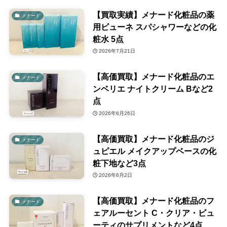
【買取実績】メナード化粧品の薬
メナード
用ビューネ スパシャワーなどの化
粧水 5点
2026年7月21日
【高価買取】メナード化粧品のエ
メナード
ンベリエ ナイトクリーム Bなど2
点
2026年6月26日
【高価買取】メナード化粧品のジ
メナード
ュピエル メイクアップベースの化
粧下地など3点
2026年6月2日
【高価買取】メナード化粧品のフ
メナード
ェアルーセント C・クリア・ビュ
ーティのサプリメントなど4点