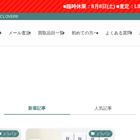
■臨時休業：8月8日(土) ■査定：L
LOVER8
定
メール査定
買取品目一覧
初めての方へ
よくある質問
新着記事
人気記事
ミスパリ
ミスパリ