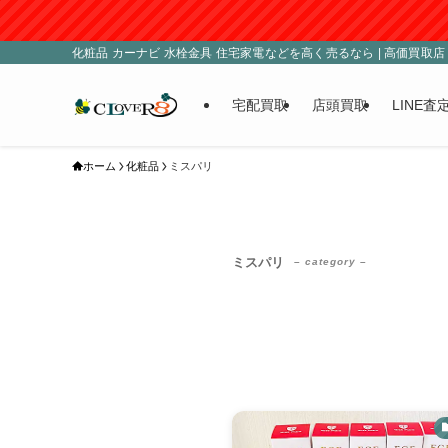
化粧品 カーナビ 水栓金具 住宅家電などを高く売るなら | 高価買取店 C
宅配買取
店頭買取
LINE査
ホーム
化粧品
ミスパリ
ミスパリ
– category –