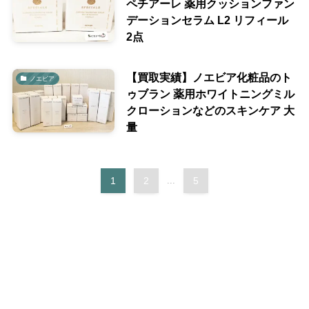
ペチアーレ 薬用クッションファン
デーションセラム L2 リフィール
2点
【買取実績】ノエビア化粧品のト
ノエビア
ゥブラン 薬用ホワイトニングミル
クローションなどのスキンケア 大
量
1
2
...
5