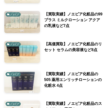
【買取実績】ノエビア化粧品の99
ノエビア
プラス ミルクローション アクア
の乳液など7点
【高価買取】ノエビア化粧品のリ
ノエビア
セット セラムの美容液など8点
【買取実績】ノエビア化粧品の
ノエビア
505 薬用エンリッチローションの
化粧水 4点
【買取実績】ノエビア化粧品のス
ノエビア