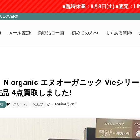
■臨時休業：8月8日(土) ■査定：LINE
LOVER8
定
メール査定
買取品目一覧
初めての方へ
よくある質問
】N organic エヌオーガニック Vie
品 4点買取しました!
2024年4月26日
績
クリーム
化粧水