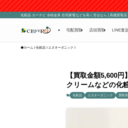
化粧品 カーナビ 水栓金具 住宅家電などを高く売るなら | 高価買取店 C
宅配買取
店頭買取
LINE査
ホーム
化粧品
エヌオーガニック
【買取金額5,600円
クリームなどの化粧
化粧品
エヌオーガニック
買取実