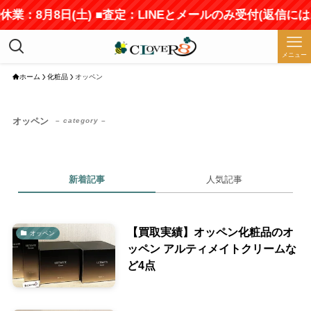
休業：8月8日(土) ■査定：LINEとメールのみ受付(返信に
メニュー
ホーム
化粧品
オッペン
オッペン
– category –
新着記事
人気記事
【買取実績】オッペン化粧品のオ
オッペン
ッペン アルティメイトクリームな
ど4点