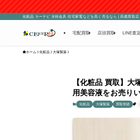
化粧品 カーナビ 水栓金具 住宅家電などを高く売るなら | 高価買取店 C
宅配買取
店頭買取
LINE査
ホーム
化粧品
大塚製薬
【化粧品 買取】大
用美容液をお売りい
化粧品
大塚製薬
買取実績