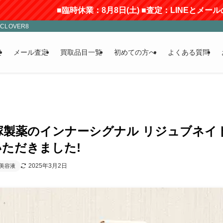
■臨時休業：8月8日(土) ■査定：LINEとメールのみ受付(返
LOVER8
定
メール査定
買取品目一覧
初めての方へ
よくある質問
塚製薬のインナーシグナル リジュブネイトエ
ただきました!
2025年3月2日
美容液