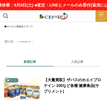
時休業：8月8日(土) ■査定：LINEとメールのみ受付(返信
メニュー
ホーム
化粧品
ザバス
ザバス
– category –
新着記事
人気記事
【大量買取】ザバスのホエイプロ
ザバス
テイン 100など各種 健康食品(サ
プリメント)