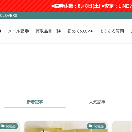
■臨時休業：8月8日(土) ■査定：LIN
LOVER8
定
メール査定
買取品目一覧
初めての方へ
よくある質問
新着記事
人気記事
化粧品
化粧品