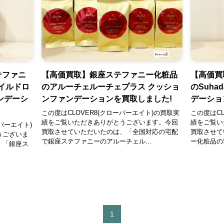
テファニ
【高価買取】銀座ステファニー化粧品
【高価買
マイルドロ
のアルーチェルーチェプラス クッショ
のSuha
ンデーシ
ンファンデーションを買取しました!
デーショ
この度はCLOVER8(クローバーエイト)の買取実
この度はCL
績をご覧いただきありがとうございます。今回
績をご覧い
バーエイト)
買取させていただいたのは、「全国対応の宅配
買取させて
うございま
で銀座ステファニーのアルーチェル...
ー化粧品のSuh
、「銀座ス
1