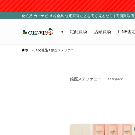
化粧品 カーナビ 水栓金具 住宅家電などを高く売るなら | 高価買取店 C
宅配買取
店頭買取
LINE査
ホーム
化粧品
銀座ステファニー
銀座ステファニー
– category –