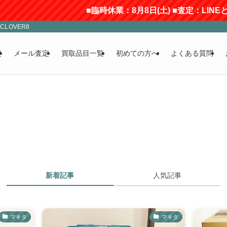
■臨時休業：8月8日(土) ■査定：LINEとメ
LOVER8
定
メール査定
買取品目一覧
初めての方へ
よくある質問
新着記事
人気記事
マキタ
マキタ