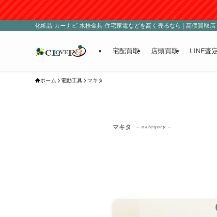
化粧品 カーナビ 水栓金具 住宅家電などを高く売るなら | 高価買取店 C
宅配買取
店頭買取
LINE査
ホーム
電動工具
マキタ
マキタ
– category –