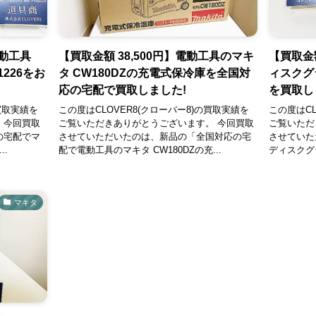
動工具
【買取金額 38,500円】電動工具のマキ
【買取金額
1226をお
タ CW180DZの充電式保冷庫を全国対
ィスクグラ
応の宅配で買取しました!
を買取し
買取実績を
この度はCLOVER8(クローバー8)の買取実績を
この度はCL
。今回買取
ご覧いただきありがとうございます。 今回買取
ご覧いただ
の宅配でマ
させていただいたのは、新品の「全国対応の宅
させていただ
..
配で電動工具のマキタ CW180DZの充...
ディスクグラ
マキタ