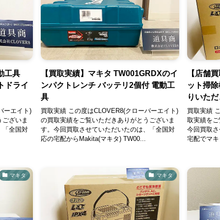
電動工具
【買取実績】マキタ TW001GRDXのイ
【店舗買
クトドライ
ンパクトレンチ バッテリ2個付 電動工
ット掃除機
具
りいただ
バーエイト)
買取実績 この度はCLOVER8(クローバーエイト)
買取実績 こ
うございま
の買取実績をご覧いただきありがとうございま
取実績をご
、「全国対
す。今回買取させていただいたのは、「全国対
今回買取さ
応の宅配からMakita(マキタ) TW00...
宅配でマキタ
マキタ
マキタ