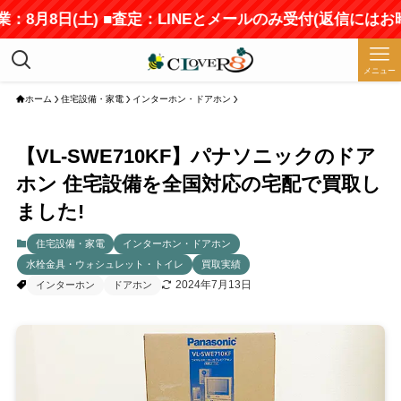
：8月8日(土) ■査定：LINEとメールのみ受付(返信にはお
メニュー
ホーム
住宅設備・家電
インターホン・ドアホン
【VL-SWE710KF】パナソニックのドア
ホン 住宅設備を全国対応の宅配で買取し
ました!
住宅設備・家電
インターホン・ドアホン
水栓金具・ウォシュレット・トイレ
買取実績
2024年7月13日
インターホン
ドアホン