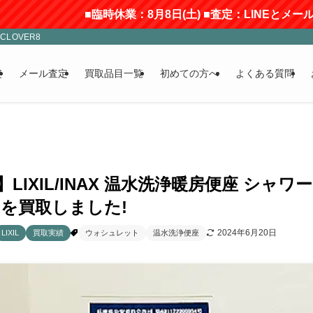
■臨時休業：8月8日(土) ■査定：LINEとメールのみ
LOVER8
定
メール査定
買取品目一覧
初めての方へ
よくある質問
】LIXIL/INAX 温水洗浄暖房便座 シャワー
トを買取しました!
2024年6月20日
LIXIL
買取実績
ウォシュレット
温水洗浄便座