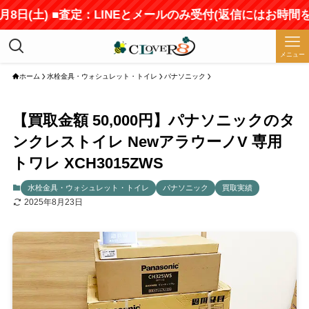
日(土) ■査定：LINEとメールのみ受付(返信にはお時間をい
メニュー
ホーム
水栓金具・ウォシュレット・トイレ
パナソニック
【買取金額 50,000円】パナソニックのタ
ンクレストイレ NewアラウーノV 専用
トワレ XCH3015ZWS
水栓金具・ウォシュレット・トイレ
パナソニック
買取実績
2025年8月23日