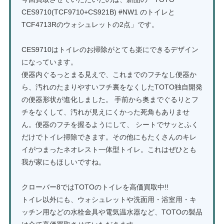
CES9710(TCF9710+CS921B) #NW1 のトイレと
TCF4713Rのウォシュレットの2点」です。
CES9710はトイレのお掃除がとても楽にできるデザイン
になっています。
便器内ぐるっとまる見えで、これまでのフチなし便器か
ら、汚れのたまりやすいフチ裏をなくしたTOTO独自開発
の便器形状が進化しました。 手前から奥までぐるりとフ
チをなくして、汚れが見えにくかった死角もありませ
ん。便器のフチを握るようにして、 シートでサッとふく
だけでトイレ掃除できます。その他にもたくさんのキレ
イがつまったネオレスト一体型トイレ。これはぜひとも
我が家にもほしいですね。
クローバー8ではTOTOのトイレを高価買取中!!
トイレ以外にも、ウォシュレットや洗面用・浴室用・キ
ッチン用などの水栓金具や電気温水器など、TOTOの製品