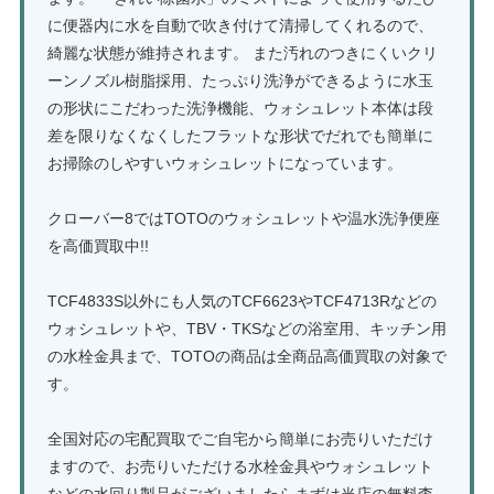
に便器内に水を自動で吹き付けて清掃してくれるので、
綺麗な状態が維持されます。 また汚れのつきにくいクリ
ーンノズル樹脂採用、たっぷり洗浄ができるように水玉
の形状にこだわった洗浄機能、ウォシュレット本体は段
差を限りなくなくしたフラットな形状でだれでも簡単に
お掃除のしやすいウォシュレットになっています。
クローバー8ではTOTOのウォシュレットや温水洗浄便座
を高価買取中!!
TCF4833S以外にも人気のTCF6623やTCF4713Rなどの
ウォシュレットや、TBV・TKSなどの浴室用、キッチン用
の水栓金具まで、TOTOの商品は全商品高価買取の対象で
す。
全国対応の宅配買取でご自宅から簡単にお売りいただけ
ますので、お売りいただける水栓金具やウォシュレット
などの水回り製品がございましたらまずは当店の無料査