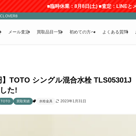
■臨時休業：8月8日(土) ■査定：LINEとメー
LOVER8
定
メール査定
買取品目一覧
初めての方へ
よくある質問
0円】TOTO シングル混合水栓 TLS0530
した!
2023年1月31日
TOTO
買取実績
水栓金具