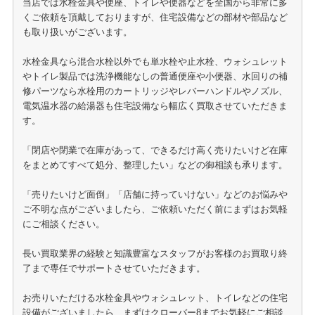
当店では水栓金具や便座、トイレや便器などを全国から非常に多
くご依頼を頂戴しておりますが、住宅設備などの部材や部品など
も取り扱いがございます。
水栓金具なら混合水栓以外でも単水栓や止水栓、ウォシュレット
やトイレ製品では洗浄機能なしの普通便座や小便器、水回りの補
修パーツなら水栓用のカートリッジやレバーハンドルやノズル、
電気温水器の給湯器も住宅設備なら幅広く買取させていただきま
す。
「閉店や閉業で在庫があって、できるだけ高く売りたいけど在庫
をまとめてすべて処分、整理したい」などの御相談も承ります。
「売りたいけど面倒」「店舗に持っていけない」などのお悩みや
ご不明な点がございましたら、ご依頼いただく前にまずはお気軽
にご相談ください。
長い買取業界の経験と知識豊富なスタッフがお客様のお買取り終
了まで専任でサポートさせていただきます。
お売りいただける水栓金具やウォシュレット、トイレなどの住宅
設備がございましたら、まずはクローバー8までお気軽にご相談