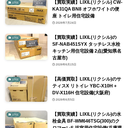
【買取実績】LIXIL(リクシル) CW-
LIXIL
KA31QA BN8 オフホワイトの便
座 トイレ用住宅設備
2026年7月24日
【買取実績】LIXIL(リクシル)の
LIXIL
SF-NAB451SYX タッチレス水栓
キッチン用住宅設備 2点(愛知県名
古屋市)
2026年6月15日
【高価買取】LIXIL(リクシル)のサ
LIXIL
ティスX リトイレ YBC-X10H +
DV-X116H 住宅設備(大阪府)
2026年6月5日
【買取実績】LIXIL(リクシル)の水
LIXIL
栓金具 BF-WM646TSG(300)のク
ロマーレS 浴室用住宅設備(兵庫県