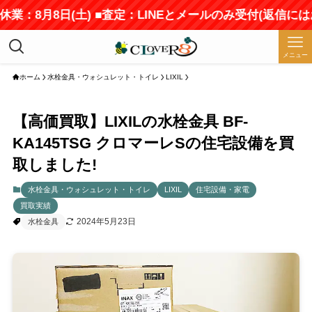
：8月8日(土) ■査定：LINEとメールのみ受付(返信にはお
メニュー
ホーム
水栓金具・ウォシュレット・トイレ
LIXIL
【高価買取】LIXILの水栓金具 BF-
KA145TSG クロマーレSの住宅設備を買
取しました!
水栓金具・ウォシュレット・トイレ
LIXIL
住宅設備・家電
買取実績
2024年5月23日
水栓金具