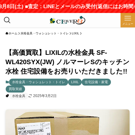
日(土) ■査定：LINEとメールのみ受付(返信にはお時間をい
メニュー
ホーム
水栓金具・ウォシュレット・トイレ
LIXIL
【高価買取】LIXILの水栓金具 SF-
WL420SYX(JW) ノルマーレSのキッチン
水栓 住宅設備をお売りいただきました!!
水栓金具・ウォシュレット・トイレ
LIXIL
住宅設備・家電
買取実績
2025年3月2日
水栓金具