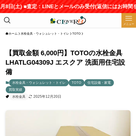
(土) ■査定：LINEとメールのみ受付(返信にはお時間をいた
メニュー
ホーム
水栓金具・ウォシュレット・トイレ
TOTO
【買取金額 6,000円】TOTOの水栓金具
LHATLG04309J エスクア 洗面用住宅設
備
水栓金具・ウォシュレット・トイレ
TOTO
住宅設備・家電
買取実績
2025年12月20日
水栓金具